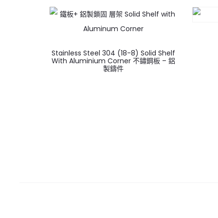
Stainless Steel 304 (18-8) Solid Shelf
With Aluminium Corner 不鏽鋼板 – 鋁
製鑄件