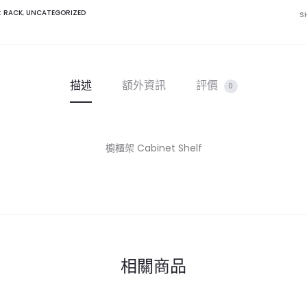
數
: RACK
,
UNCATEGORIZED
S
量
描述
額外資訊
評價
0
櫥櫃架 Cabinet Shelf
相關商品