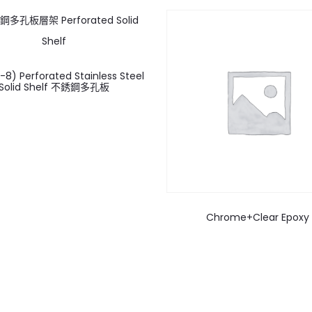
-8) Perforated Stainless Steel
Solid Shelf 不銹鋼多孔板
Chrome+Clear Epoxy