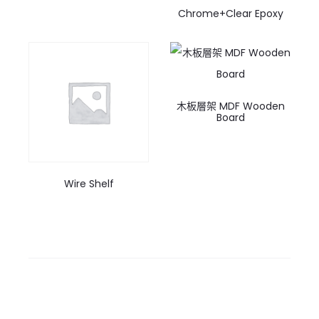
Chrome+Clear Epoxy
木板層架 MDF Wooden
Board
Wire Shelf