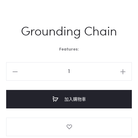
Grounding Chain
Features:
Grounding
Chain
數
量
加入購物車