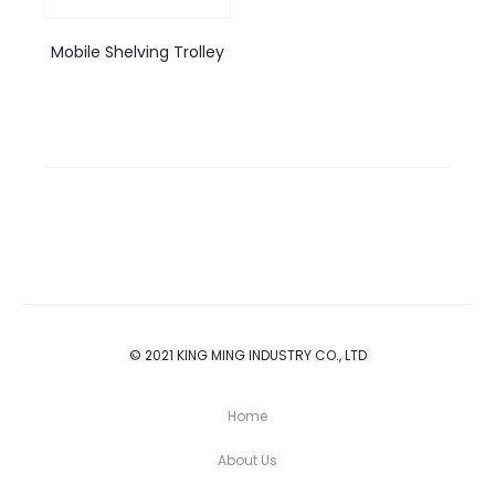
Mobile Shelving Trolley
© 2021 KING MING INDUSTRY CO., LTD
Home
About Us