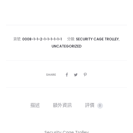
貨號:
0008-1-1-2-1-1-1-1-1-1
分類:
SECURITY CAGE TROLLEY
,
UNCATEGORIZED
SHARE
描述
額外資訊
評價
0
Security Cage Trolley