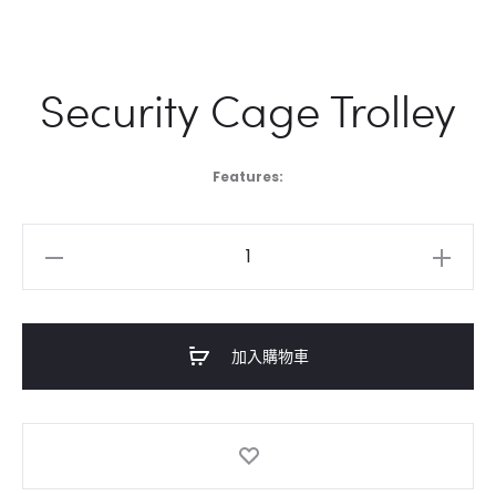
Security Cage Trolley
Features:
Security
Cage
Trolley
數
加入購物車
量