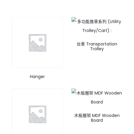
台車 Transportation
Trolley
Hanger
木板層架 MDF Wooden
Board