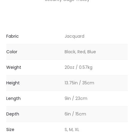
Fabric
Jacquard
Color
Black, Red, Blue
Weight
20oz / 0.57kg
Height
13.75in / 35cm
Length
9in / 23cm
Depth
6in / 15cm
Size
S, M, XL