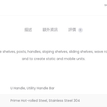
節
S
管
U
Handle
描述
額外資訊
評價
數
0
量
e shelves, posts, handles, sloping shelves, sliding shelves, wave 
and to create static and mobile units.
U Handle, Utility Handle Bar
Prime Hot-rolled Steel, Stainless Steel 304