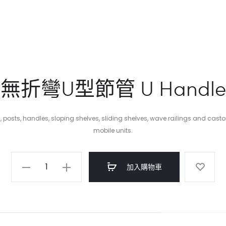
無折彎U型節管 U Handle
s, posts, handles, sloping shelves, sliding shelves, wave railings and cast
mobile units.
無
加入購物車
折
彎
U
型