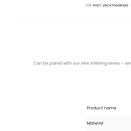
分類:
POST
,
UNCATEGORIZED
Can be paired with our wire shelving series – wir
Product name
Material