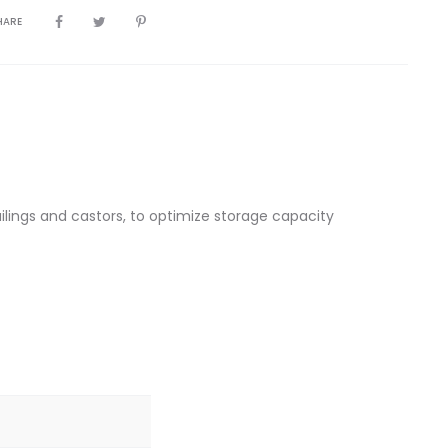
HARE
railings and castors, to optimize storage capacity