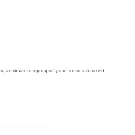
ors, to optimize storage capacity and to create static and