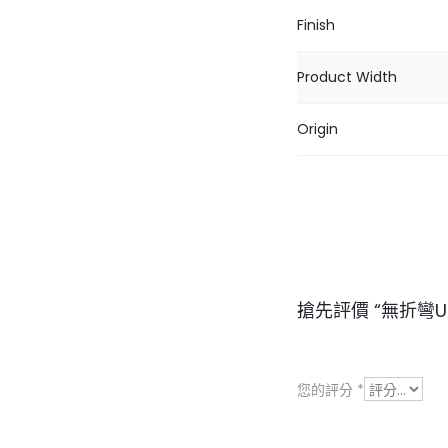
Finish
Product Width
Origin
商
搶先評價 “無折彎U型
品
評
您的評分
*
價