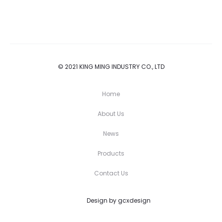
© 2021 KING MING INDUSTRY CO., LTD
Home
About Us
News
Products
Contact Us
Design by gcxdesign