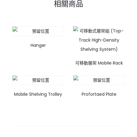
相關商品
Hanger
可移動層架 Mobile Rack
Mobile Shelving Trolley
Profortaed Plate