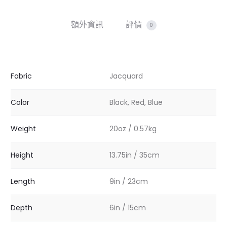
額外資訊
評價
0
Fabric
Jacquard
Color
Black, Red, Blue
Weight
20oz / 0.57kg
Height
13.75in / 35cm
Length
9in / 23cm
Depth
6in / 15cm