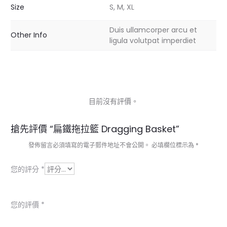
Size
S, M, XL
Duis ullamcorper arcu et
Other Info
ligula volutpat imperdiet
目前沒有評價。
商
搶先評價 “扁鐵拖拉籃 Dragging Basket”
品
發佈留言必須填寫的電子郵件地址不會公開。
必填欄位標示為
*
評
您的評分
*
價
您的評價
*