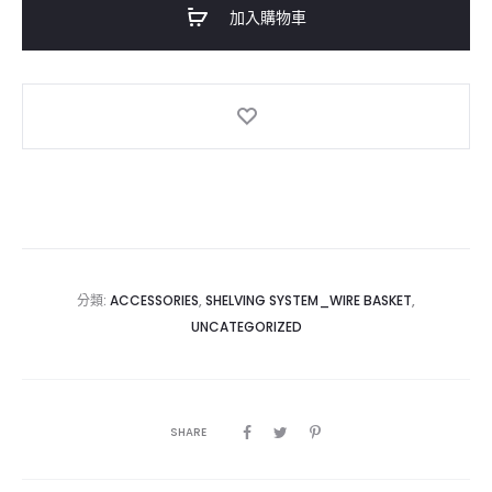
拉
加入購物車
籃
Dragging
Basket
數
量
分類:
ACCESSORIES
,
SHELVING SYSTEM_WIRE BASKET
,
UNCATEGORIZED
SHARE