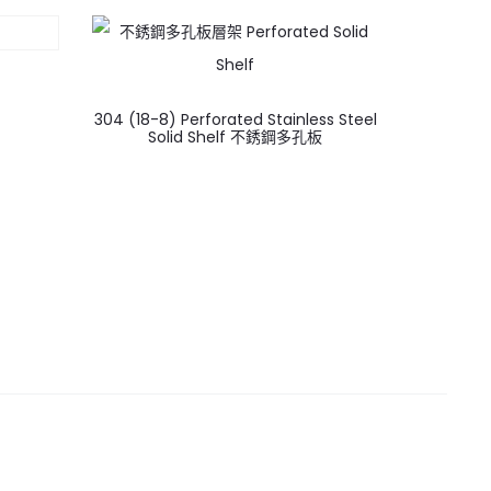
304 (18-8) Perforated Stainless Steel
Solid Shelf 不銹鋼多孔板