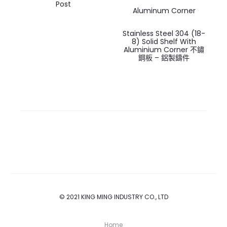
Post
Stainless Steel 304 (18-
8) Solid Shelf With
Aluminium Corner 不鏽
鋼板 – 鋁製鑄件
© 2021 KING MING INDUSTRY CO., LTD
Home