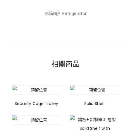
冰箱網片 Refrigerator
相關商品
Security Cage Trolley
Solid Shelf