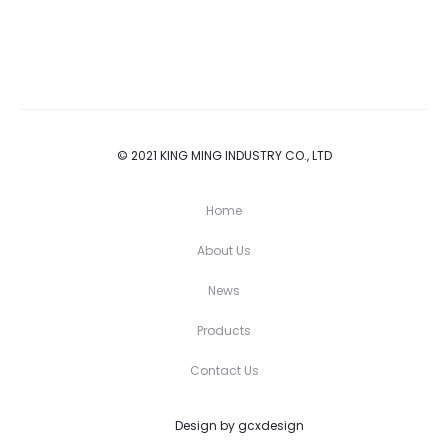
© 2021 KING MING INDUSTRY CO., LTD
Home
About Us
News
Products
Contact Us
Design by gcxdesign