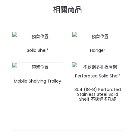
相關商品
Solid Shelf
Hanger
Mobile Shelving Trolley
304 (18-8) Perforated
Stainless Steel Solid
Shelf 不銹鋼多孔板