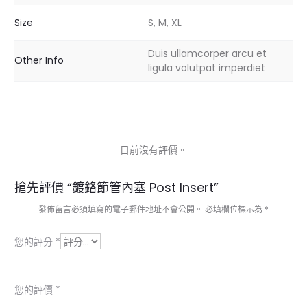
Size
S, M, XL
Duis ullamcorper arcu et
Other Info
ligula volutpat imperdiet
目前沒有評價。
商
搶先評價 “鍍鉻節管內塞 Post Insert”
品
發佈留言必須填寫的電子郵件地址不會公開。
必填欄位標示為
*
評
您的評分
*
價
您的評價
*