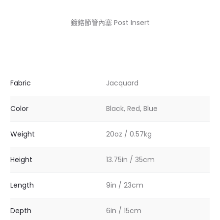
鍍鉻節管內塞 Post Insert
Fabric
Jacquard
Color
Black, Red, Blue
Weight
20oz / 0.57kg
Height
13.75in / 35cm
Length
9in / 23cm
Depth
6in / 15cm